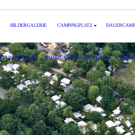
BILDERGALERIE
CAMPINGPLATZ
DAUERCAMP
FNUNGSZEITEN
FAHRPLAN DEUTSCHE BAHN
KONT