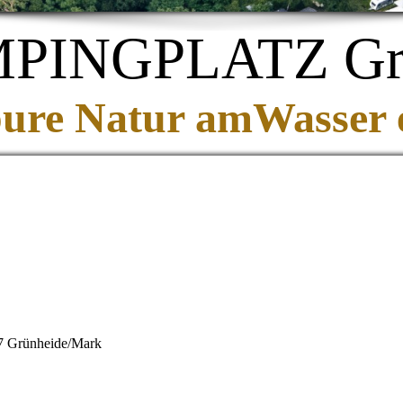
NGPLATZ Grü
ure Natur amWasser 
7 Grünheide/Mark