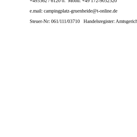
+493362 / 6120 o. Mobil: +49 172-9032520
e.mail: campingplatz-gruenheide@t-online.de
Steuer-Nr: 061/111/03710 Handelsregister: Amtsgeri