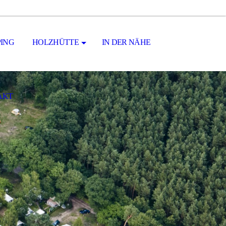
ING
HOLZHÜTTE
IN DER NÄHE
AKT